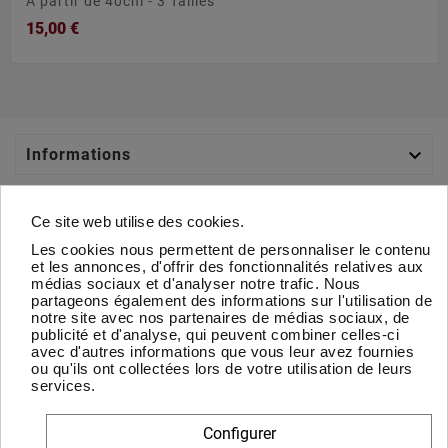
À partir de 40cm - 3 Tailles
15,00 €

Informations

Catégories
Ce site web utilise des cookies.
Les cookies nous permettent de personnaliser le contenu

Votre Compte
et les annonces, d'offrir des fonctionnalités relatives aux
médias sociaux et d'analyser notre trafic. Nous
partageons également des informations sur l'utilisation de

À Propos
notre site avec nos partenaires de médias sociaux, de
publicité et d'analyse, qui peuvent combiner celles-ci
avec d'autres informations que vous leur avez fournies
Newsletter
ou qu'ils ont collectées lors de votre utilisation de leurs
services.
D'accord
Configurer