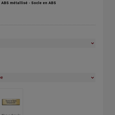
 ABS métallisé - S
ocle en ABS
ée