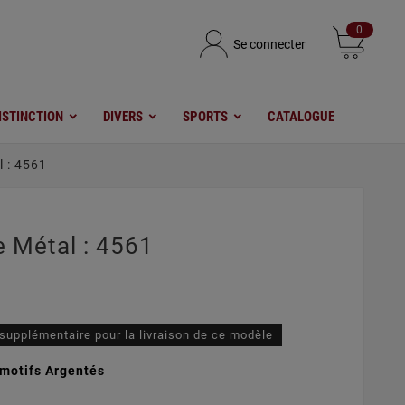
0
Se connecter
ISTINCTION
DIVERS
SPORTS
CATALOGUE
 : 4561
 Métal : 4561
 supplémentaire pour la livraison de ce modèle
 motifs Argentés