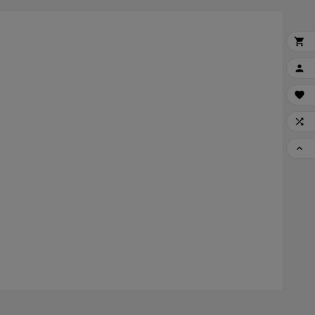




