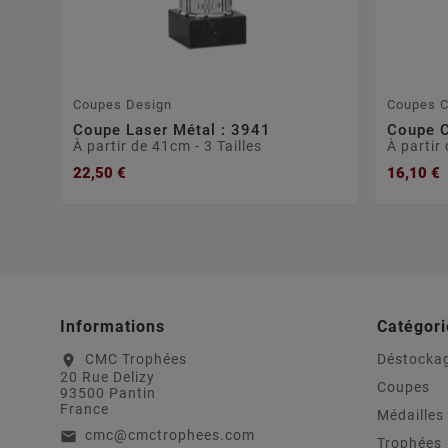
Coupes Design
Coupes C
Coupe Laser Métal : 3941
Coupe C
À partir de 41cm - 3 Tailles
À partir 
22,50 €
16,10 €
Informations
Catégori
CMC Trophées
Déstocka
location_on
20 Rue Delizy
Coupes
93500 Pantin
France
Médailles
cmc@cmctrophees.com
email
Trophées