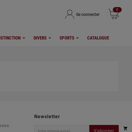
0
Se connecter
ISTINCTION
DIVERS
SPORTS
CATALOGUE
Newsletter
nous

S’abonner