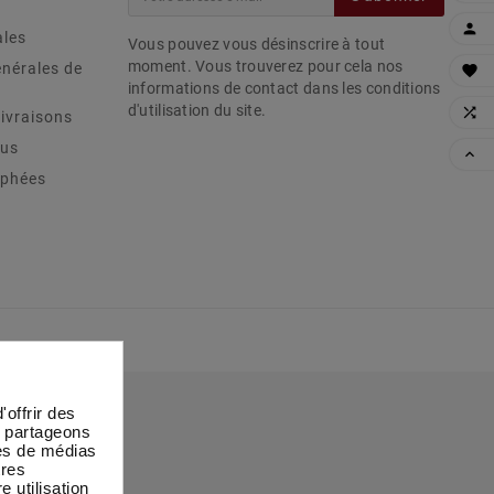

ales
Vous pouvez vous désinscrire à tout
moment. Vous trouverez pour cela nos
énérales de

informations de contact dans les conditions
d'utilisation du site.

ivraisons
ous

ophées
offrir des
s partageons
res de médias
tres
e utilisation