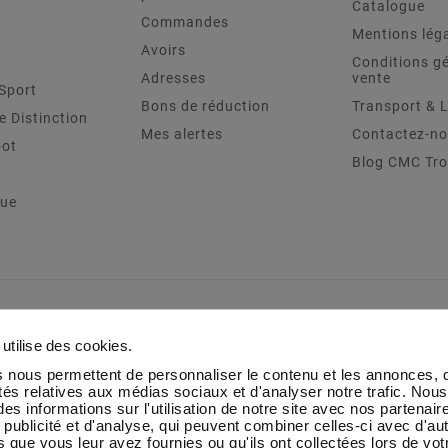
Catalogue
Commandes
Mentions lég
Avoirs
Conditions g
Adresses
vente
Sport
Bons de réduction
Transport & L
e Distinction
Mes alertes
Contactez-n
oot
Blog CMC Tr
que
utilise des cookies.
 nous permettent de personnaliser le contenu et les annonces, d'
ités relatives aux médias sociaux et d'analyser notre trafic. Nou
es informations sur l'utilisation de notre site avec nos partenai
 publicité et d'analyse, qui peuvent combiner celles-ci avec d'au
 que vous leur avez fournies ou qu'ils ont collectées lors de votr