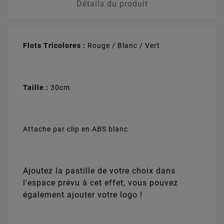
Détails du produit
Baseball
Basketball
Basketball
Baseball (LD010)
(LM010)
(LD011)
(LD012)
+
0,55 €
+
0,55 €
+
0,55 €
+
0,55 €
Flots Tricolores :
Rouge / Blanc / Vert
Taille :
30cm
Biathlon (LD014)
Basketball
Basketball
Basketball
+
0,55 €
(LD013)
(LK008)
(LM011)
+
0,55 €
+
0,55 €
+
0,55 €
Attache par clip en ABS blanc
Ajoutez la pastille de votre choix dans
Biathlon (LM013)
Billard (LD015)
Billard (LK009)
BMX (LD023)
+
0,55 €
+
0,55 €
+
0,55 €
+
0,55 €
l'espace prévu à cet effet, vous pouvez
également ajouter votre logo !