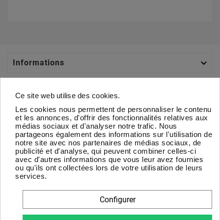
BMX (LK012)
Boules &
Boules &
Boules &
+
0,55 €
Pétanque
Pétanque
Pétanque
(LD017)
(LD018)
(LD019)
+
0,55 €
+
0,55 €
+
0,55 €

Informations

Catégories
Boules &
Boules &
Boules &
Boules &
Pétanque
Pétanque
Pétanque
Pétanque
Ce site web utilise des cookies.
(LD020)
(LK045)
(LM015)
(LM015)
+
0,55 €
+
0,55 €
+
0,55 €
+
0,55 €
Les cookies nous permettent de personnaliser le contenu

Votre Compte
et les annonces, d'offrir des fonctionnalités relatives aux
médias sociaux et d'analyser notre trafic. Nous
partageons également des informations sur l'utilisation de

À Propos
notre site avec nos partenaires de médias sociaux, de
publicité et d'analyse, qui peuvent combiner celles-ci
Bowling (LD021)
Bowling (LK010)
Bowling (LM019)
Boules &
avec d'autres informations que vous leur avez fournies
+
0,55 €
+
0,55 €
+
0,55 €
Pétanque
Newsletter
ou qu'ils ont collectées lors de votre utilisation de leurs
(LM016)
+
0,55 €
services.
D'accord
Configurer
Vous pouvez vous désinscrire à tout moment. Vous trouverez