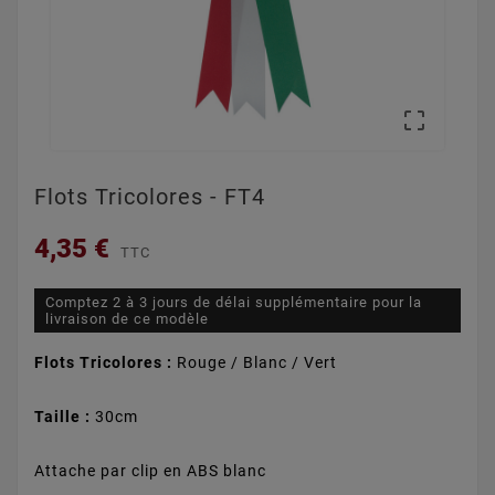

Flots Tricolores - FT4
4,35 €
TTC
Comptez 2 à 3 jours de délai supplémentaire pour la
livraison de ce modèle
Flots Tricolores :
Rouge / Blanc / Vert
Taille :
30cm
Attache par clip en ABS blanc