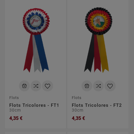
Flots
Flots
Flots Tricolores - FT1
Flots Tricolores - FT2
30cm
30cm
4,35 €
4,35 €