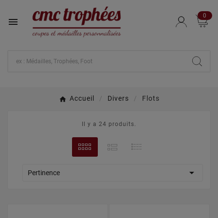
0

Accueil
Divers
Flots
Il y a 24 produits.

Pertinence