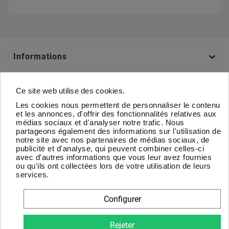
BMX (LK012)
Boules &
Boules &
Boules &
+
0,35 €
Pétanque
Pétanque
Pétanque
(LD017)
(LD018)
(LD019)
+
0,35 €
+
0,35 €
+
0,35 €

Informations

Catégories
Boules &
Boules &
Boules &
Boules &
Pétanque
Pétanque
Pétanque
Pétanque
Ce site web utilise des cookies.
(LD020)
(LK045)
(LM015)
(LM015)
+
0,35 €
+
0,35 €
+
0,35 €
+
0,35 €
Les cookies nous permettent de personnaliser le contenu

Votre Compte
et les annonces, d'offrir des fonctionnalités relatives aux
médias sociaux et d'analyser notre trafic. Nous
partageons également des informations sur l'utilisation de

À Propos
notre site avec nos partenaires de médias sociaux, de
publicité et d'analyse, qui peuvent combiner celles-ci
Bowling (LD021)
Bowling (LK010)
Bowling (LM019)
Boules &
avec d'autres informations que vous leur avez fournies
+
0,35 €
+
0,35 €
+
0,35 €
Pétanque
Newsletter
ou qu'ils ont collectées lors de votre utilisation de leurs
(LM016)
+
0,35 €
services.
D'accord
Configurer
Vous pouvez vous désinscrire à tout moment. Vous trouverez
pour cela nos informations de contact dans les conditions
Rejeter
Boxe (LD022)
Boxe (LK011)
Boxe (LK037)
Boxe (LM017)