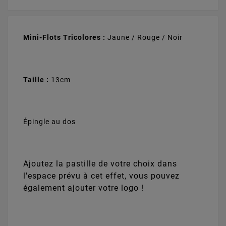
Baseball
Basketball
Basketball
Baseball (LD010)
(LM010)
(LD011)
(LD012)
+
0,35 €
+
0,35 €
+
0,35 €
+
0,35 €
Mini-Flots
Tricolores :
Jaune / Rouge / Noir
Taille :
13cm
Biathlon (LD014)
Basketball
Basketball
Basketball
+
0,35 €
(LD013)
(LK008)
(LM011)
+
0,35 €
+
0,35 €
+
0,35 €
Épingle au dos
Ajoutez la pastille de votre choix dans
Biathlon (LM013)
Billard (LD015)
Billard (LK009)
BMX (LD023)
+
0,35 €
+
0,35 €
+
0,35 €
+
0,35 €
l'espace prévu à cet effet, vous pouvez
également ajouter votre logo !