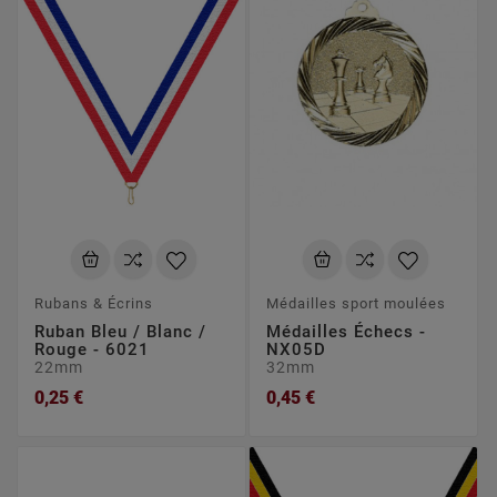
Rubans & Écrins
Médailles sport moulées
Ruban Bleu / Blanc /
Médailles Échecs -
Rouge - 6021
NX05D
22mm
32mm
0,25 €
0,45 €