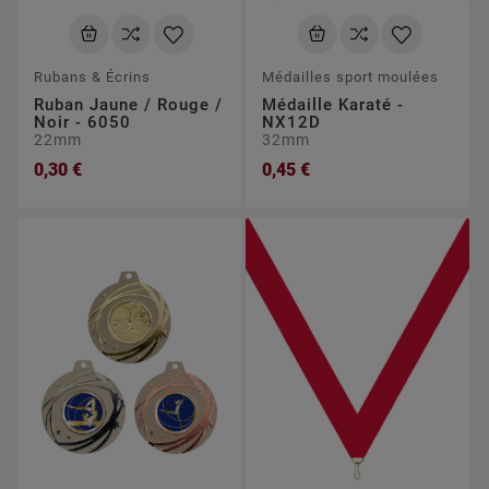
Rubans & Écrins
Médailles sport moulées
Ruban Jaune / Rouge /
Médaille Karaté -
Noir - 6050
NX12D
22mm
32mm
0,30 €
0,45 €