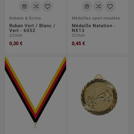
Rubans & Écrins
Médailles sport moulées
Ruban Vert / Blanc /
Médaille Natation -
Vert - 6052
NX13
22mm
32mm
0,30 €
0,45 €