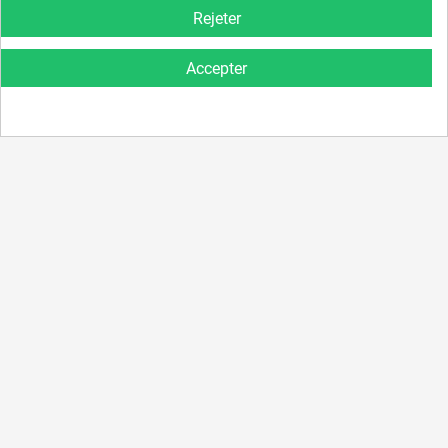
Rejeter
Accepter
Rubans & Écrins
Médailles sport moulées
Ruban Bleu Ciel - 6045
Médailles Volley -
NX18D
22mm
32mm
0,30 €
0,45 €
FILTRER

CATÉGORIES