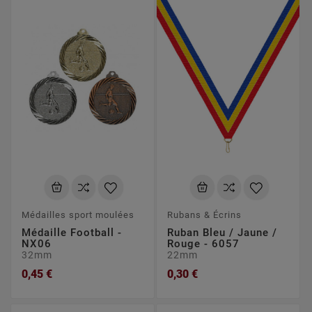
Médailles sport moulées
Rubans & Écrins
Médaille Football -
Ruban Bleu / Jaune /
NX06
Rouge - 6057
32mm
22mm
0,45 €
0,30 €