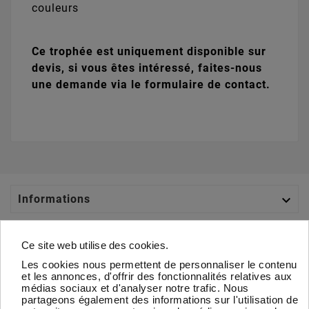
couleurs
Ce trophée est uniquement disponible sur
devis, si vous êtes intéressé, faites-nous
une demande via le formulaire de contact.

Informations

Catégories
Ce site web utilise des cookies.
Les cookies nous permettent de personnaliser le contenu

Votre Compte
et les annonces, d'offrir des fonctionnalités relatives aux
médias sociaux et d'analyser notre trafic. Nous
partageons également des informations sur l'utilisation de

À Propos