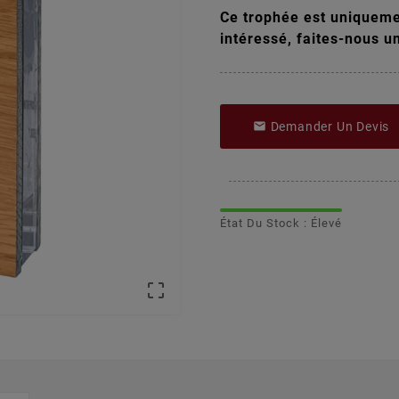
Ce trophée est uniquemen
intéressé, faites-nous u
Demander Un Devis

État Du Stock : Élevé
