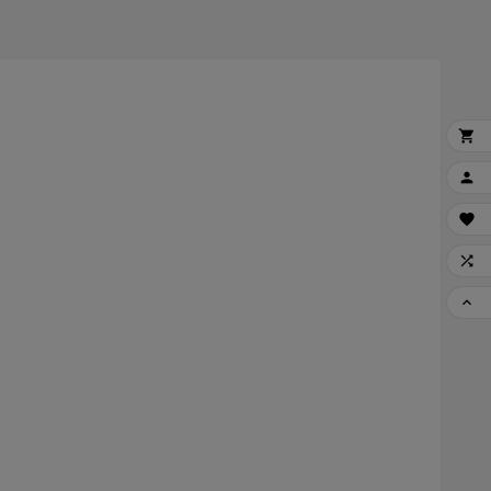




