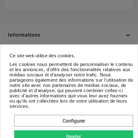

Informations

Catégories
Ce site web utilise des cookies.
Les cookies nous permettent de personnaliser le contenu

Votre Compte
et les annonces, d'offrir des fonctionnalités relatives aux
médias sociaux et d'analyser notre trafic. Nous
partageons également des informations sur l'utilisation de

À Propos
notre site avec nos partenaires de médias sociaux, de
publicité et d'analyse, qui peuvent combiner celles-ci
avec d'autres informations que vous leur avez fournies
Newsletter
ou qu'ils ont collectées lors de votre utilisation de leurs
services.
D'accord
Configurer
Vous pouvez vous désinscrire à tout moment. Vous trouverez
pour cela nos informations de contact dans les conditions
Rejeter