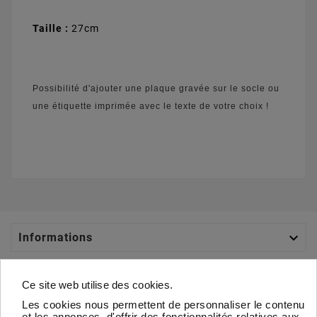
Taille :
27cm
Possibilité d'ajouter une plaque gravée sur le socle ou
une étiquette imprimée avec le texte de votre choix !

Informations

Catégories
Ce site web utilise des cookies.
Les cookies nous permettent de personnaliser le contenu

Votre Compte
et les annonces, d'offrir des fonctionnalités relatives aux