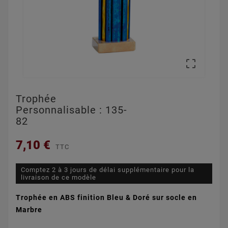

Trophée
Personnalisable : 135-
82
7,10 €
TTC
Comptez 2 à 3 jours de délai supplémentaire pour la
livraison de ce modèle
Trophée en ABS finition Bleu & Doré sur socle en
Marbre