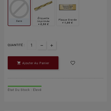
Étiquette
Plaque Gravée
Sans
Imprimée
+
1,00 €
+
0,50 €
QUANTITÉ :

Ajouter Au Panier
État Du Stock : Élevé