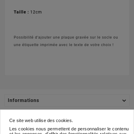
Taille :
12cm
Possibilité d'ajouter une plaque gravée sur le socle ou
une étiquette imprimée avec le texte de votre choix !

Informations

Catégories
Ce site web utilise des cookies.
Les cookies nous permettent de personnaliser le contenu

Votre Compte
et les annonces, d'offrir des fonctionnalités relatives aux