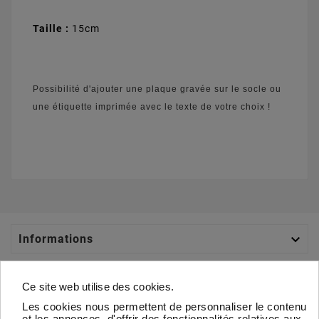
Taille :
15cm
Possibilité d'ajouter une plaque gravée sur le socle ou
une étiquette imprimée avec le texte de votre choix !

Informations

Catégories
Ce site web utilise des cookies.
Les cookies nous permettent de personnaliser le contenu

Votre Compte
et les annonces, d'offrir des fonctionnalités relatives aux