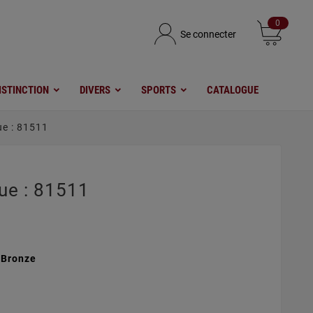
0
Se connecter
ISTINCTION
DIVERS
SPORTS
CATALOGUE
e : 81511
ue : 81511
 Bronze