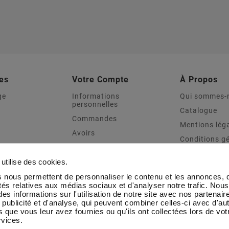
es
Votre Compte
À Propos
ge
Informations
Qui sommes-
personnelles
Catalogue
Commandes
Mentions lég
Avoirs
Conditions g
Adresses
vente
Sport
Bons de réduction
Transport & L
utilise des cookies.
e Distinction
Mes alertes
Contactez-n
 nous permettent de personnaliser le contenu et les annonces, d'
oot
ités relatives aux médias sociaux et d'analyser notre trafic. Nou
Blog CMC Tr
es informations sur l'utilisation de notre site avec nos partenai
 publicité et d'analyse, qui peuvent combiner celles-ci avec d'au
que
 que vous leur avez fournies ou qu'ils ont collectées lors de votr
rvices.