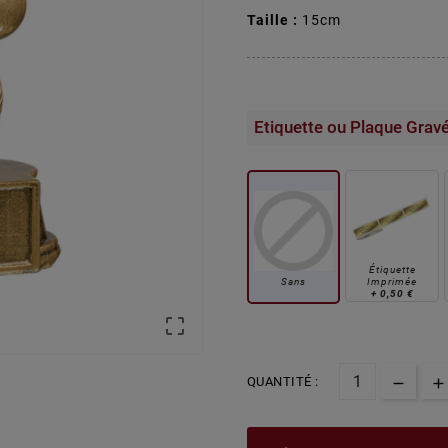
Taille :
15cm
Etiquette ou Plaque Grav
Étiquette
Sans
Imprimée
+
0,50 €

QUANTITÉ :