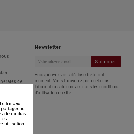
Newsletter
nous
S’abonner
ales
Vous pouvez vous désinscrire à tout
moment. Vous trouverez pour cela nos
énérales de
informations de contact dans les conditions
d'utilisation du site.
ivraisons
ous
offrir des
s partageons
ophées
res de médias
tres
e utilisation