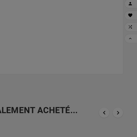




ALEMENT ACHETÉ...

