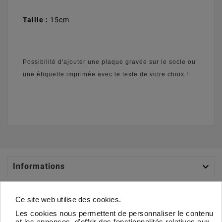
Taille :
15cm
Possibilité d'ajouter une plaque gravée sur le socle ou
une étiquette imprimée avec le texte de votre choix !

Informations

Catégories
Ce site web utilise des cookies.
Les cookies nous permettent de personnaliser le contenu

Votre Compte
et les annonces, d'offrir des fonctionnalités relatives aux