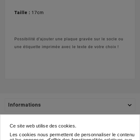
Taille :
17cm
Possibilité d'ajouter une plaque gravée sur le socle ou
une étiquette imprimée avec le texte de votre choix !

Informations

Catégories
Ce site web utilise des cookies.
Les cookies nous permettent de personnaliser le contenu

Votre Compte
et les annonces, d'offrir des fonctionnalités relatives aux