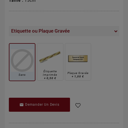
Taille :
15cm
Etiquette ou Plaque Gravée
Étiquette
Plaque Gravée
Sans
Imprimée
+
1,00 €
+
0,50 €

Demander Un Devis