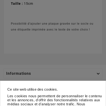
Taille :
15cm
Possibilité d'ajouter une plaque gravée sur le socle ou
une étiquette imprimée avec le texte de votre choix !

Informations

Catégories
Ce site web utilise des cookies.
Les cookies nous permettent de personnaliser le contenu

Votre Compte
et les annonces, d'offrir des fonctionnalités relatives aux
médias sociaux et d'analyser notre trafic. Nous