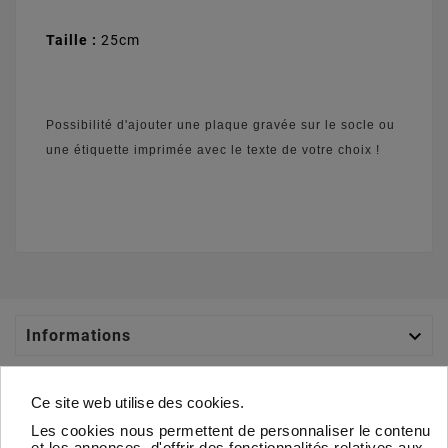
Taille :
25cm
Possibilité d'ajouter une plaque gravée sur le socle ou
une étiquette imprimée avec le texte de votre choix !

Informations

Catégories
Ce site web utilise des cookies.
Les cookies nous permettent de personnaliser le contenu

Votre Compte
et les annonces, d'offrir des fonctionnalités relatives aux