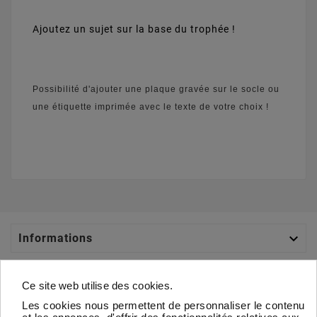
Ajoutez un sujet sur la base du trophée !
Possibilité d'ajouter une plaque gravée sur le socle ou
une étiquette imprimée avec le texte de votre choix !

Informations

Catégories
Ce site web utilise des cookies.
Les cookies nous permettent de personnaliser le contenu

Votre Compte