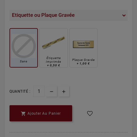
Course à Pied
Course à Pied
Cricket
Cricket
+
23,90 €
+
23,90 €
+
20,00 €
+
20,00 €
Etiquette ou Plaque Gravée
Cricket
Cyclisme
Cyclisme
Echecs
+
20,00 €
+
34,30 €
+
34,30 €
+
10,00 €
Étiquette
Plaque Gravée
Sans
Imprimée
+
1,00 €
+
0,50 €
Équitation
Équitation
Football
Football
+
37,00 €
+
23,20 €
+
20,60 €
+
23,20 €
QUANTITÉ :
Football
Judo
Pêche
Musique
+
23,20 €
+
29,30 €
+
53,00 €
+
14,70 €

Ajouter Au Panier
Pétanque
Pétanque
Pétanque
Pompiers
+
25,00 €
+
10,50 €
+
20,40 €
+
18,80 €