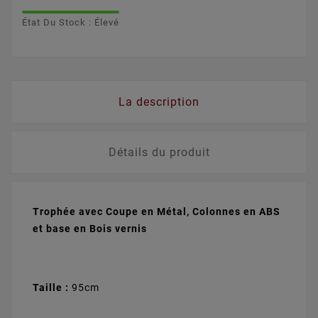
État Du Stock : Élevé
Rugby
Sports Auto
Sports Auto
Tennis de Table
+
23,20 €
+
29,50 €
+
31,90 €
+
21,80 €
Volleyball
+
28,60 €
La description
Détails du produit
Trophée avec Coupe en Métal, Colonnes en ABS
et base en Bois vernis
Taille :
95cm