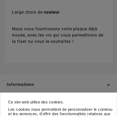
Large choix de
couleur
Nous vous fournissons votre plaque déjà
trouée, avec les vis qui vous permettrons de
la fixer ou vous le souhaitez !

Informations

Catégories
Ce site web utilise des cookies.
Les cookies nous permettent de personnaliser le contenu

Votre Compte
et les annonces, d'offrir des fonctionnalités relatives aux