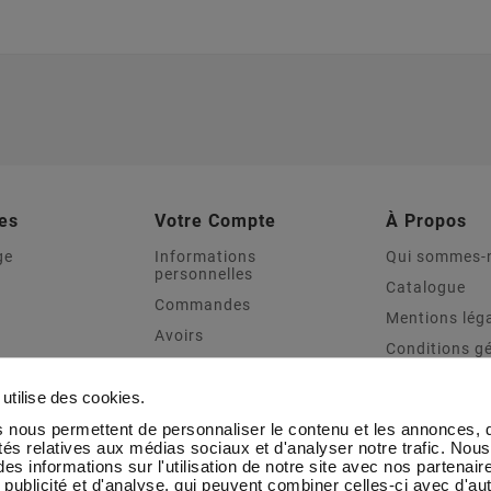
es
Votre Compte
À Propos
ge
Informations
Qui sommes-
personnelles
Catalogue
Commandes
Mentions lég
Avoirs
Conditions g
Adresses
vente
Sport
Bons de réduction
Transport & L
utilise des cookies.
e Distinction
Mes alertes
Contactez-n
 nous permettent de personnaliser le contenu et les annonces, d'
oot
ités relatives aux médias sociaux et d'analyser notre trafic. Nou
Blog CMC Tr
es informations sur l'utilisation de notre site avec nos partenai
 publicité et d'analyse, qui peuvent combiner celles-ci avec d'au