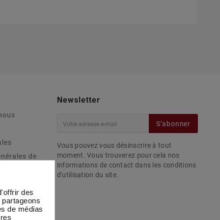
Newsletter
nous
S’abonner
ales
Vous pouvez vous désinscrire à tout
moment. Vous trouverez pour cela nos
énérales de
informations de contact dans les conditions
d'utilisation du site.
ivraisons
ous
offrir des
s partageons
ophées
res de médias
tres