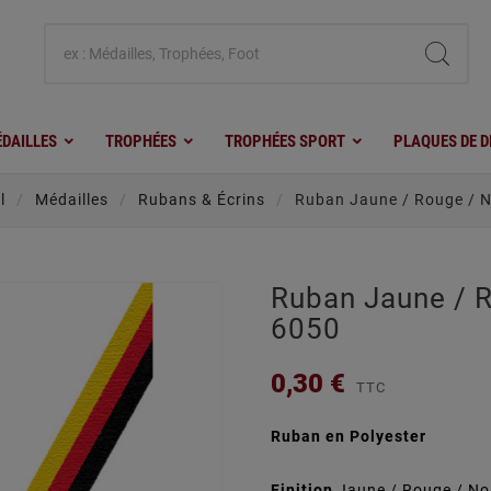
DAILLES
TROPHÉES
TROPHÉES SPORT
PLAQUES DE D
l
Médailles
Rubans & Écrins
Ruban Jaune / Rouge / N
Ruban Jaune / R
6050
0,30 €
TTC
Ruban en Polyester
Finition
Jaune / Rouge / No