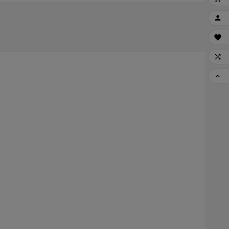



