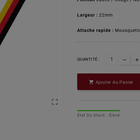
Largeur :
22mm
Attache rapide :
Mousqueto
QUANTITÉ :

Ajouter Au Panier

État Du Stock : Élevé