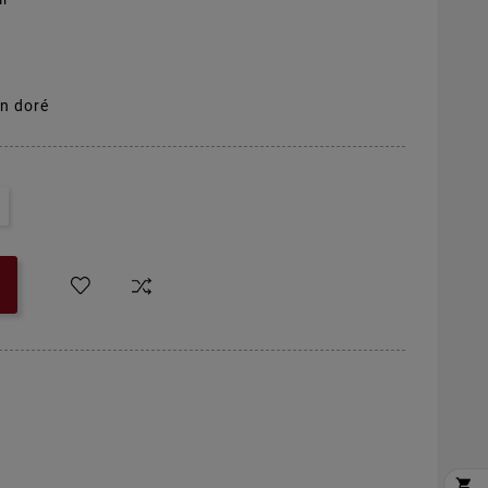
n doré
