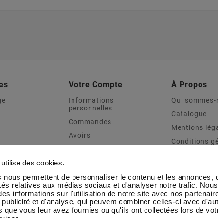
es
Votre Compte
À Propos
ge
Informations
Qui sommes-
personnelles
Catalogue
Commandes
Mentions lég
Avoirs
Conditions g
Adresses
vente
Sport
Bons de réduction
Transport & L
utilise des cookies.
e Distinction
Mes alertes
Contactez-n
 nous permettent de personnaliser le contenu et les annonces, d'
oot
ités relatives aux médias sociaux et d'analyser notre trafic. Nou
Blog CMC Tr
es informations sur l'utilisation de notre site avec nos partenai
 publicité et d'analyse, qui peuvent combiner celles-ci avec d'au
que
 que vous leur avez fournies ou qu'ils ont collectées lors de votr