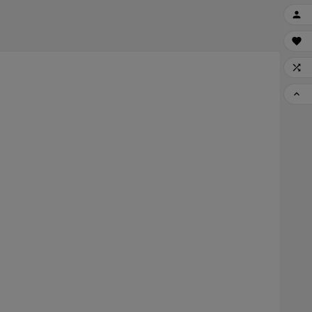



