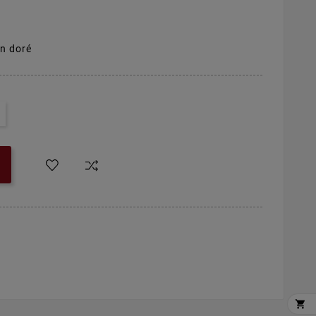
n doré
