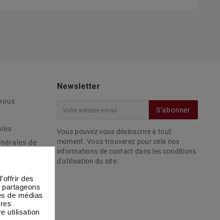
Newsletter
nous
S’abonner
ales
Vous pouvez vous désinscrire à tout
moment. Vous trouverez pour cela nos
énérales de
informations de contact dans les conditions
d'utilisation du site.
ivraisons
ous
offrir des
s partageons
ophées
res de médias
tres
e utilisation