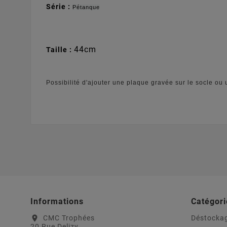
Série :
Pétanque
44cm
Taille :
Possibilité d'ajouter une plaque gravée sur le socle ou 
Informations
Catégori
CMC Trophées
Déstocka
location_on
20 Rue Delizy