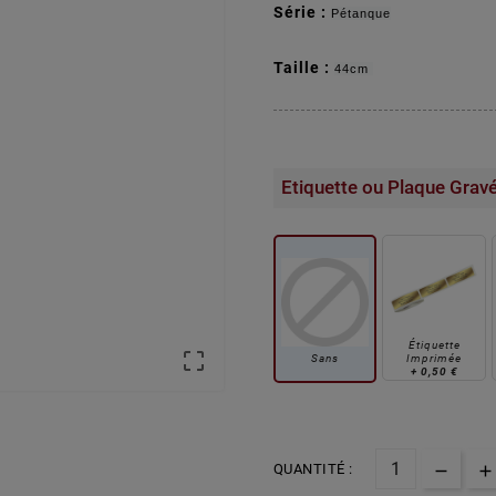
Série :
Pétanque
Taille :
44cm
Etiquette ou Plaque Grav
Étiquette

Sans
Imprimée
+
0,50 €
QUANTITÉ :