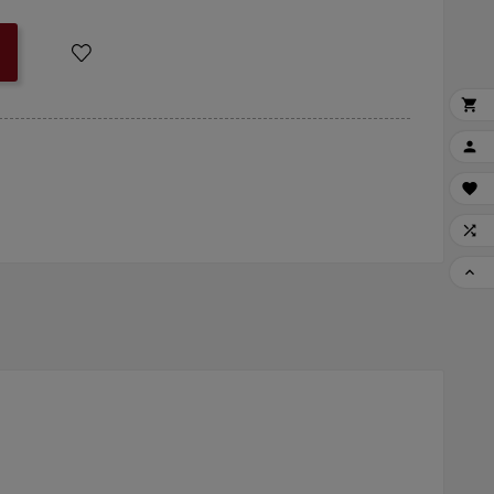




