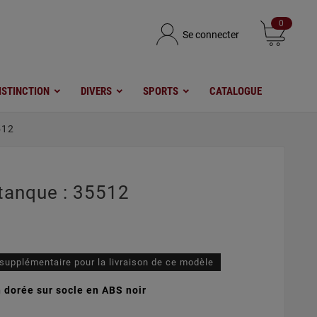
0
Se connecter
ISTINCTION
DIVERS
SPORTS
CATALOGUE
512
tanque : 35512
 supplémentaire pour la livraison de ce modèle
 dorée sur socle en ABS noir