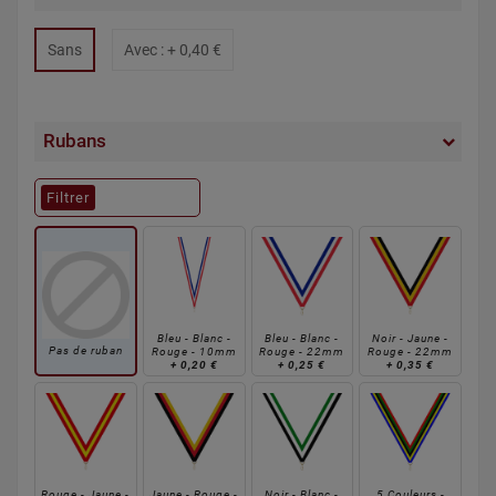
Sans
Avec : +
0,40 €
Rubans
Filtrer
Bleu - Blanc -
Bleu - Blanc -
Noir - Jaune -
Pas de ruban
Rouge - 10mm
Rouge - 22mm
Rouge - 22mm
+
0,20 €
+
0,25 €
+
0,35 €
Rouge - Jaune -
Jaune - Rouge -
Noir - Blanc -
5 Couleurs -