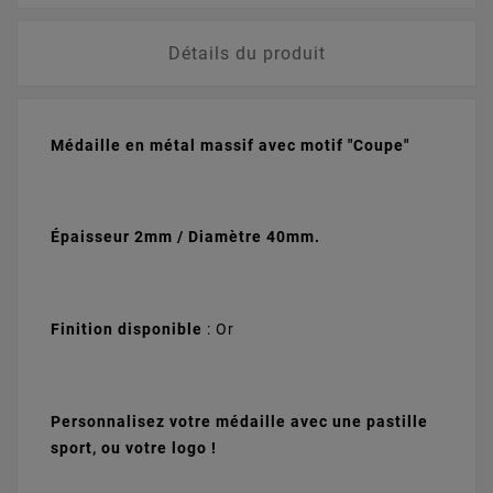
Détails du produit
Rouge & Vert -
Vert & Blanc -
Bleu & Rouge -
Bleu - Jaune -
22mm
22mm
22mm
Rouge - 22mm
+
0,35 €
+
0,35 €
+
0,35 €
Médaille en métal massif avec motif "Coupe"
+
0,35 €
Épaisseur 2mm / Diamètre 40mm.
Rouge - 22mm
Bleu - 22mm
Doré - 22mm
Bleu Marine -
+
0,35 €
+
0,35 €
+
0,60 €
22mm
+
0,35 €
Finition disponible
: Or
Argent - 22mm
Bronze - 22mm
Personnalisez votre médaille avec une pastille
+
0,60 €
+
0,60 €
Vert - Blanc -
Rouge - Jaune -
Orange - 22mm
Vert - 22mm
sport, ou votre logo !
+
0,35 €
+
0,35 €