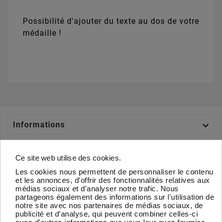
Possibilité d'ajouter du texte au dos de votre
médaille !
Rose - 22mm
Jaune - Vert -
Noir - Orange -
Bleu ciel - Bleu
+
0,35 €
22mm
22mm
Marine - 22mm
+
0,35 €
+
0,35 €
+
0,35 €
Orange - 22mm
Blanc - 22mm
+
0,35 €
+
0,35 €

Informations

Catégories
Ce site web utilise des cookies.
Les cookies nous permettent de personnaliser le contenu

Votre Compte
et les annonces, d'offrir des fonctionnalités relatives aux
médias sociaux et d'analyser notre trafic. Nous
partageons également des informations sur l'utilisation de

À Propos
notre site avec nos partenaires de médias sociaux, de
publicité et d'analyse, qui peuvent combiner celles-ci