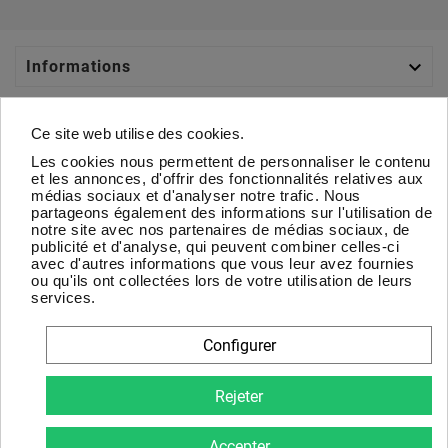

Informations

Catégories
Ce site web utilise des cookies.
Les cookies nous permettent de personnaliser le contenu

Votre Compte
et les annonces, d'offrir des fonctionnalités relatives aux
médias sociaux et d'analyser notre trafic. Nous
partageons également des informations sur l'utilisation de

À Propos
notre site avec nos partenaires de médias sociaux, de
publicité et d'analyse, qui peuvent combiner celles-ci
avec d'autres informations que vous leur avez fournies
Newsletter
ou qu'ils ont collectées lors de votre utilisation de leurs
services.
D'accord
Configurer
Vous pouvez vous désinscrire à tout moment. Vous trouverez
pour cela nos informations de contact dans les conditions
Rejeter
d'utilisation du site.
Accepter