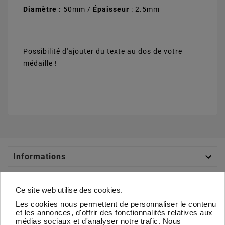
Marine - 22mm
+
0,35 €
+
0,35 €
Diamètre :
50mm /
Épaisseur
: 2.5mm
+
0,35 €
Possibilité d'ajouter du texte au dos de votre
médaille !
Orange - 22mm
Blanc - 22mm
+
0,35 €
+
0,35 €

Informations

Catégories
Ce site web utilise des cookies.
Les cookies nous permettent de personnaliser le contenu

Votre Compte
et les annonces, d'offrir des fonctionnalités relatives aux
médias sociaux et d'analyser notre trafic. Nous