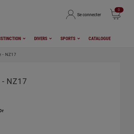
0
Se connecter
ISTINCTION
DIVERS
SPORTS
CATALOGUE
e - NZ17
 - NZ17
 Or