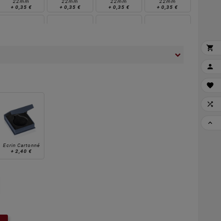
22mm
22mm
22mm
22mm
+
0,35 €
+
0,35 €
+
0,35 €
+
0,35 €
Bleu - Jaune -
Vert - Blanc - Vert
Jaune - Bleu -
Blanc - Bleu -

Bleu - 22mm
-22mm
Blanc - 22mm
Blanc - 22mm
+
0,35 €
+
0,35 €
+
0,35 €
+
0,35 €




Rouge & Vert -
Vert & Blanc -
Bleu & Rouge -
Bleu - Jaune -
22mm
22mm
22mm
Rouge - 22mm
+
0,35 €
+
0,35 €
+
0,35 €
+
0,35 €
Ecrin Cartonné
+
2,40 €
Doré - 22mm
Argent - 22mm
Bronze - 22mm
Bleu Marine -
+
0,60 €
+
0,60 €
+
0,60 €
22mm
+
0,35 €