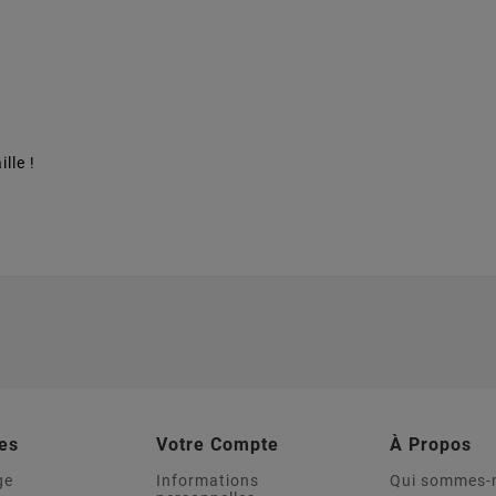
lle !
es
Votre Compte
À Propos
ge
Informations
Qui sommes-