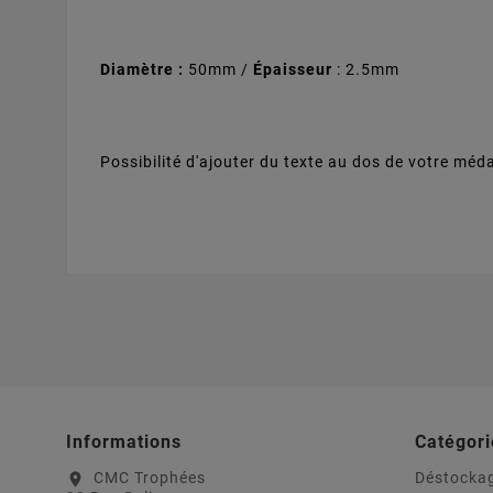
Diamètre :
50mm /
Épaisseur
: 2.5mm
Possibilité d'ajouter du texte au dos de votre médai
Informations
Catégori
CMC Trophées
Déstocka
location_on