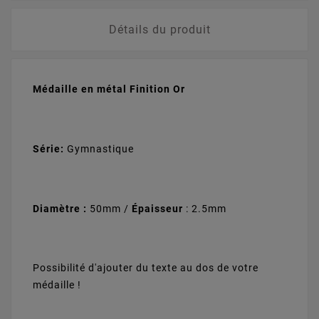
Détails du produit
Argent - 22mm
Bronze - 22mm
+
0,60 €
+
0,60 €
Vert - Blanc -
Rouge - Jaune -
Orange - 22mm
Vert - 22mm
Médaille en métal Finition Or
+
0,35 €
+
0,35 €
Série:
Gymnastique
Rose - 22mm
Jaune - Vert -
Noir - Orange -
Bleu ciel - Bleu
+
0,35 €
22mm
22mm
Marine - 22mm
+
0,35 €
+
0,35 €
+
0,35 €
Diamètre :
50mm /
Épaisseur
: 2.5mm
Possibilité d'ajouter du texte au dos de votre
Orange - 22mm
Blanc - 22mm
+
0,35 €
+
0,35 €
médaille !