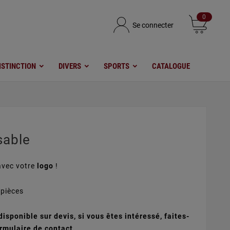
0
Se connecter
ISTINCTION
DIVERS
SPORTS
CATALOGUE
sable
avec votre
logo
!
pièces
isponible sur devis, si vous êtes intéressé, faites-
rmulaire de contact.