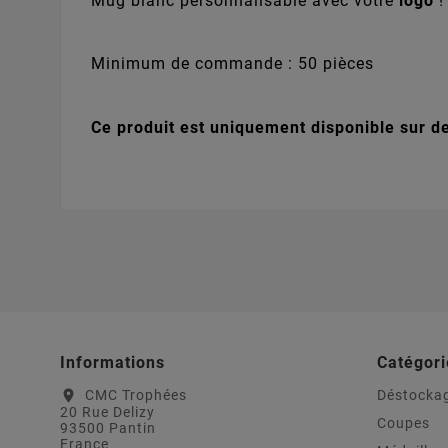
Mug blanc personnalisable avec votre
logo
!
Minimum de commande : 50 pièces
Ce produit est uniquement disponible sur de
Informations
Catégori
CMC Trophées
Déstocka
location_on
20 Rue Delizy
Coupes
93500 Pantin
France