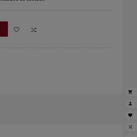



