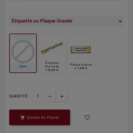
Etiquette ou Plaque Gravée
Étiquette
Plaque Gravée
Sans
Imprimée
+
1,00 €
+
0,50 €
QUANTITÉ :

Ajouter Au Panier