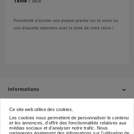
Taille :
18cm
Possibilité d'ajouter une plaque gravée sur le socle ou
une étiquette imprimée avec le texte de votre choix !

Informations

Catégories
Ce site web utilise des cookies.
Les cookies nous permettent de personnaliser le contenu

Votre Compte
et les annonces, d'offrir des fonctionnalités relatives aux
médias sociaux et d'analyser notre trafic. Nous
partageons également des informations sur l'utilisation de