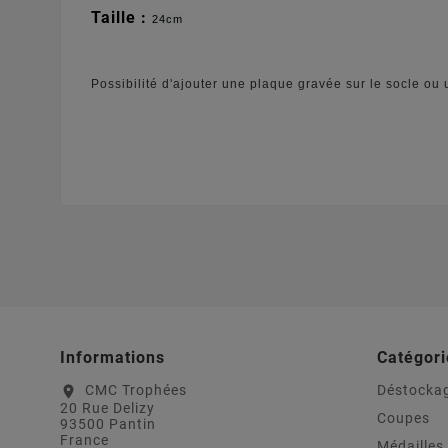
Taille :
24cm
Possibilité d'ajouter une plaque gravée sur le socle ou 
Informations
Catégori
CMC Trophées
Déstocka
location_on
20 Rue Delizy
Coupes
93500 Pantin
France
Médailles