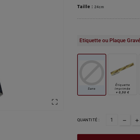
Taille :
24cm
Etiquette ou Plaque Grav
Étiquette
Sans
Imprimée
+
0,50 €

QUANTITÉ :