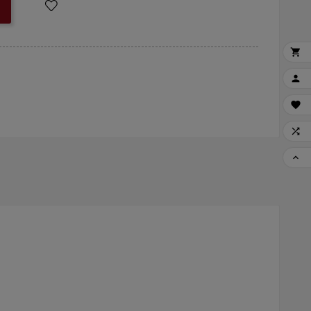




