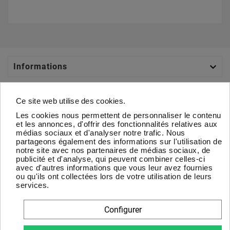

Informations

Catégories
Ce site web utilise des cookies.
Les cookies nous permettent de personnaliser le contenu

Votre Compte
et les annonces, d'offrir des fonctionnalités relatives aux
médias sociaux et d'analyser notre trafic. Nous
partageons également des informations sur l'utilisation de

À Propos
notre site avec nos partenaires de médias sociaux, de
publicité et d'analyse, qui peuvent combiner celles-ci
avec d'autres informations que vous leur avez fournies
Newsletter
ou qu'ils ont collectées lors de votre utilisation de leurs
services.
D'accord
Configurer
Vous pouvez vous désinscrire à tout moment. Vous trouverez