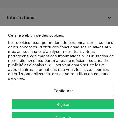

Informations

Catégories
Ce site web utilise des cookies.
Les cookies nous permettent de personnaliser le contenu

Votre Compte
et les annonces, d'offrir des fonctionnalités relatives aux
médias sociaux et d'analyser notre trafic. Nous
partageons également des informations sur l'utilisation de

À Propos
notre site avec nos partenaires de médias sociaux, de
publicité et d'analyse, qui peuvent combiner celles-ci
avec d'autres informations que vous leur avez fournies
Newsletter
ou qu'ils ont collectées lors de votre utilisation de leurs
services.
D'accord
Configurer
Vous pouvez vous désinscrire à tout moment. Vous trouverez
pour cela nos informations de contact dans les conditions
Rejeter
d'utilisation du site.
Accepter