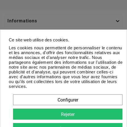

Informations

Catégories
Ce site web utilise des cookies.
Les cookies nous permettent de personnaliser le contenu

Votre Compte
et les annonces, d'offrir des fonctionnalités relatives aux
médias sociaux et d'analyser notre trafic. Nous
partageons également des informations sur l'utilisation de

À Propos
notre site avec nos partenaires de médias sociaux, de
publicité et d'analyse, qui peuvent combiner celles-ci
avec d'autres informations que vous leur avez fournies
Newsletter
ou qu'ils ont collectées lors de votre utilisation de leurs
services.
D'accord
Configurer
Vous pouvez vous désinscrire à tout moment. Vous trouverez
pour cela nos informations de contact dans les conditions
Rejeter
d'utilisation du site.