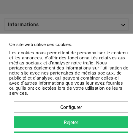

Informations

Catégories
Ce site web utilise des cookies.
Les cookies nous permettent de personnaliser le contenu

Votre Compte
et les annonces, d'offrir des fonctionnalités relatives aux
médias sociaux et d'analyser notre trafic. Nous
partageons également des informations sur l'utilisation de

À Propos
notre site avec nos partenaires de médias sociaux, de
publicité et d'analyse, qui peuvent combiner celles-ci
avec d'autres informations que vous leur avez fournies
Newsletter
ou qu'ils ont collectées lors de votre utilisation de leurs
services.
D'accord
Configurer
Vous pouvez vous désinscrire à tout moment. Vous trouverez
pour cela nos informations de contact dans les conditions
Rejeter
d'utilisation du site.