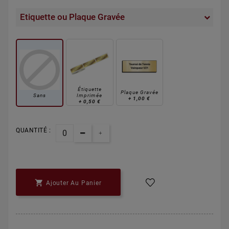
Etiquette ou Plaque Gravée
Étiquette
Plaque Gravée
Sans
Imprimée
+
1,00 €
+
0,50 €
QUANTITÉ :

Ajouter Au Panier