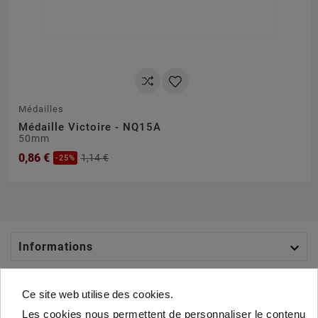
Médailles
Médaille Victoire - NQ15A
50mm
0,86 €
1,14 €
-25%

Informations

Catégories
Ce site web utilise des cookies.
Les cookies nous permettent de personnaliser le contenu