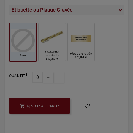
Etiquette ou Plaque Gravée
Étiquette
Plaque Gravée
Sans
Imprimée
+
1,00 €
+
0,50 €
QUANTITÉ :

Ajouter Au Panier