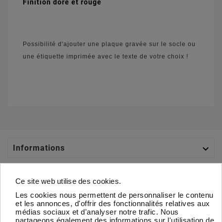
Finition doré et rouge
Possibilité d'ajouter une plaque gravée sur le socle ou
une étiquette imprimée avec le texte de votre choix !

Informations

Catégories
Ce site web utilise des cookies.
Les cookies nous permettent de personnaliser le contenu

Votre Compte
et les annonces, d'offrir des fonctionnalités relatives aux
médias sociaux et d'analyser notre trafic. Nous
partageons également des informations sur l'utilisation de