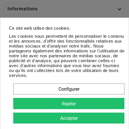

Informations

Catégories
Ce site web utilise des cookies.
Les cookies nous permettent de personnaliser le contenu

Votre Compte
et les annonces, d'offrir des fonctionnalités relatives aux
médias sociaux et d'analyser notre trafic. Nous
partageons également des informations sur l'utilisation de

À Propos
notre site avec nos partenaires de médias sociaux, de
publicité et d'analyse, qui peuvent combiner celles-ci
avec d'autres informations que vous leur avez fournies
Newsletter
ou qu'ils ont collectées lors de votre utilisation de leurs
services.
D'accord
Configurer
Vous pouvez vous désinscrire à tout moment. Vous trouverez
pour cela nos informations de contact dans les conditions
Rejeter
d'utilisation du site.
Accepter
© 2025 - CMC Trophées