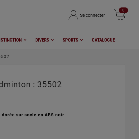
0
Se connecter
ISTINCTION
DIVERS
SPORTS
CATALOGUE
5502
dminton : 35502
 dorée sur socle en ABS noir