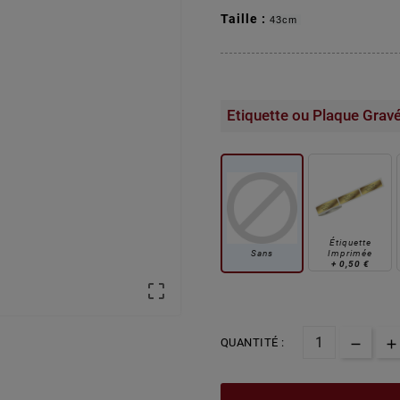
Taille :
43cm
Etiquette ou Plaque Grav
Étiquette
Sans
Imprimée
+
0,50 €

QUANTITÉ :