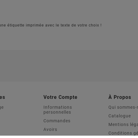
une étiquette imprimée avec le texte de votre choix !
es
Votre Compte
À Propos
ge
Informations
Qui sommes-
personnelles
Catalogue
Commandes
Mentions lég
Avoirs
Conditions g