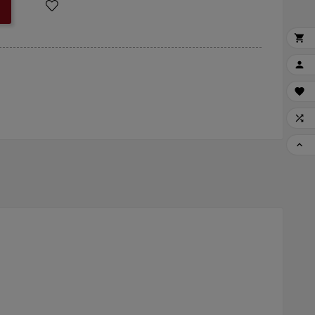




