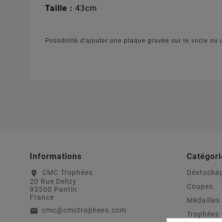
Taille :
43cm
Possibilité d'ajouter une plaque gravée sur le socle ou 
Informations
Catégori
CMC Trophées
Déstocka
location_on
20 Rue Delizy
Coupes
93500 Pantin
France
Médailles
cmc@cmctrophees.com
email
Trophées