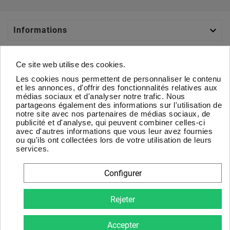

Informations

Catégories
Ce site web utilise des cookies.
Les cookies nous permettent de personnaliser le contenu

Votre Compte
et les annonces, d'offrir des fonctionnalités relatives aux
médias sociaux et d'analyser notre trafic. Nous
partageons également des informations sur l'utilisation de

À Propos
notre site avec nos partenaires de médias sociaux, de
publicité et d'analyse, qui peuvent combiner celles-ci
avec d'autres informations que vous leur avez fournies
Newsletter
ou qu'ils ont collectées lors de votre utilisation de leurs
services.
D'accord
Configurer
Vous pouvez vous désinscrire à tout moment. Vous trouverez
pour cela nos informations de contact dans les conditions
Rejeter
d'utilisation du site.
Accepter