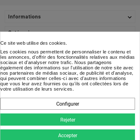

Informations

Catégories
Ce site web utilise des cookies.

Votre Compte
Les cookies nous permettent de personnaliser le contenu et
les annonces, d'offrir des fonctionnalités relatives aux médias
sociaux et d'analyser notre trafic. Nous partageons

À Propos
également des informations sur l'utilisation de notre site avec
nos partenaires de médias sociaux, de publicité et d'analyse,
qui peuvent combiner celles-ci avec d'autres informations
Newsletter
que vous leur avez fournies ou qu'ils ont collectées lors de
votre utilisation de leurs services.
D'accord
Configurer
Vous pouvez vous désinscrire à tout moment. Vous trouverez
pour cela nos informations de contact dans les conditions
Rejeter
d'utilisation du site.
Accepter